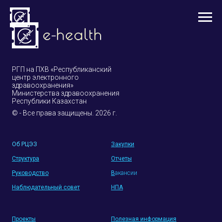
РГП на ПХВ «Республиканский
центр электронного
здравоохранения»
Министерства здравоохранения
Республики Казахстан
© - Все права защищены. 2026 г.
Об РЦЭЗ
Закупки
Структура
Отчеты
Руководство
В
акансии
Наблюдательный совет
НПА
Проекты
Полезная информация